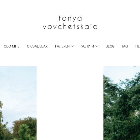
ОБО МНЕ
О СВАДЬБАХ
ГАЛЕРЕИ
УСЛУГИ
BLOG
FAQ
П