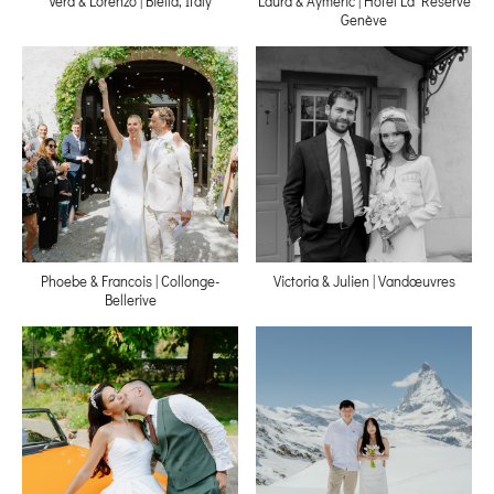
Vera & Lorenzo | Biella, Italy
Laura & Aymeric | Hotel La Réserve
Genève
Phoebe & Francois | Collonge-
Victoria & Julien | Vandœuvres
Bellerive